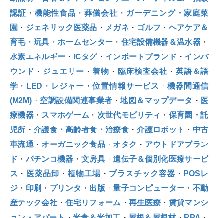
認証
・
機能性食品
・
葬儀会社
・
ガーデニング・家庭菜
園
・
ジェネリック医薬品
・
メガネ
・
ゴルフ
・
ヘアケア＆
育毛
・
玩具
・
ホームセンター
・
住宅設備機器＆温水器
・
水素エネルギー
・
ICタグ
・
インポートブランド
・
インバ
ウンド
・
ジュエリー
・
着物
・
臨床検査会社
・
英語＆語
学
・
LED
・
レジャー
・
位置情報サービス
・
機器間通信
(M2M)
・
空調設備関連事業者
・
地図＆マップデータ
・
医
療機器
・
スマホゲーム
・
次世代モビリティ
・
保育園・託
児所
・
介護食・高齢者食・治療食
・
介護ロボット
・
中古
車流通
・
オーガニック食品
・
オタク
・
アウトドアブラン
ド
・
パチンコ機器
・
文房具
・
遺伝子＆個別化医療サービ
ス
・
医薬品卸
・
植物工場
・
プラスチック容器
・
POSレ
ジ
・
印刷
・
プリンタ
・
出版
・
量子コンピューター
・
不動
産テック会社
・
住宅リフォーム
・
再生医療
・
賃貸マンシ
ョン・アパート
・
米食＆米加工
・
屋根＆屋根材
・
RPA
・