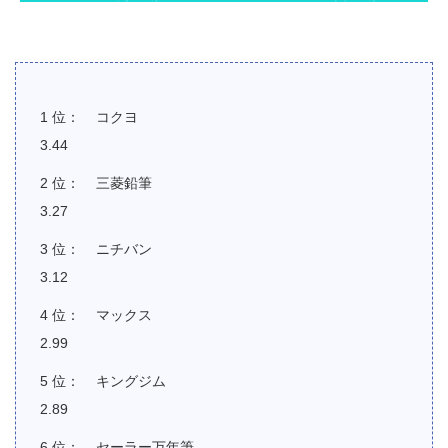
コクヨ
3.44
三菱鉛筆
3.27
ニチバン
3.12
マックス
2.99
キングジム
2.89
セーラー万年筆