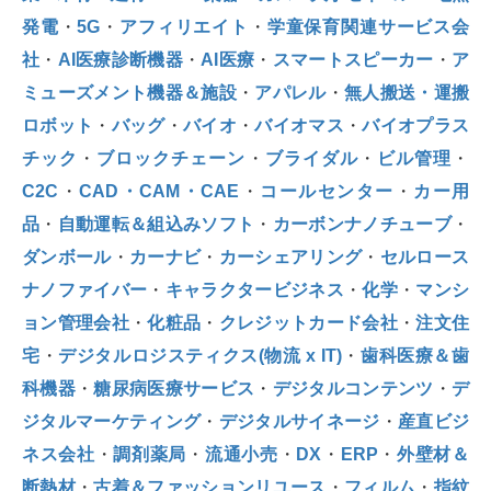
発電
・
5G
・
アフィリエイト
・
学童保育関連サービス会
社
・
AI医療診断機器
・
AI医療
・
スマートスピーカー
・
ア
ミューズメント機器＆施設
・
アパレル
・
無人搬送・運搬
ロボット
・
バッグ
・
バイオ
・
バイオマス
・
バイオプラス
チック
・
ブロックチェーン
・
ブライダル
・
ビル管理
・
C2C
・
CAD・CAM・CAE
・
コールセンター
・
カー用
品
・
自動運転＆組込みソフト
・
カーボンナノチューブ
・
ダンボール
・
カーナビ
・
カーシェアリング
・
セルロース
ナノファイバー
・
キャラクタービジネス
・
化学
・
マンシ
ョン管理会社
・
化粧品
・
クレジットカード会社
・
注文住
宅
・
デジタルロジスティクス(物流 x IT)
・
歯科医療＆歯
科機器
・
糖尿病医療サービス
・
デジタルコンテンツ
・
デ
ジタルマーケティング
・
デジタルサイネージ
・
産直ビジ
ネス会社
・
調剤薬局
・
流通小売
・
DX
・
ERP
・
外壁材＆
断熱材
・
古着＆ファッションリユース
・
フィルム
・
指紋