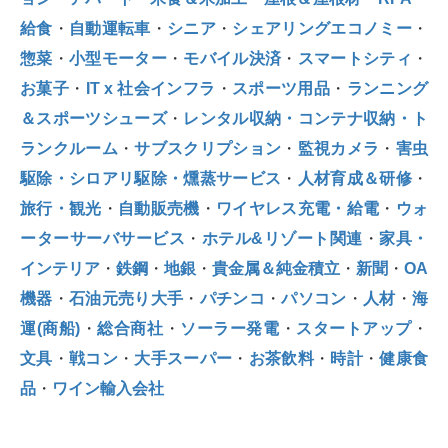
給食
・
自動運転車
・
シニア
・
シェアリングエコノミー
・
惣菜
・
小型モーター
・
モバイル決済
・
スマートシティ
・
お菓子
・
IT x 社会インフラ
・
スポーツ用品
・
ランニング
＆スポーツシューズ
・
レンタル収納・コンテナ収納・ト
ランクルーム
・
サブスクリプション
・
監視カメラ
・
害虫
駆除・シロアリ駆除・燻蒸サービス
・
人材育成＆研修
・
旅行・観光
・
自動販売機
・
ワイヤレス充電・給電
・
ウォ
ーターサーバサービス
・
ホテル&リゾート関連
・
家具・
インテリア
・
鉄鋼
・
地銀
・
貴金属＆純金積立
・
新聞
・
OA
機器
・
石油元売り大手
・
パチンコ
・
パソコン
・
人材
・
海
運(商船)
・
総合商社
・
ソーラー発電
・
スタートアップ
・
文具
・
戦コン
・
大手スーパー
・
お茶飲料
・
時計
・
健康食
品
・
ワイン輸入会社