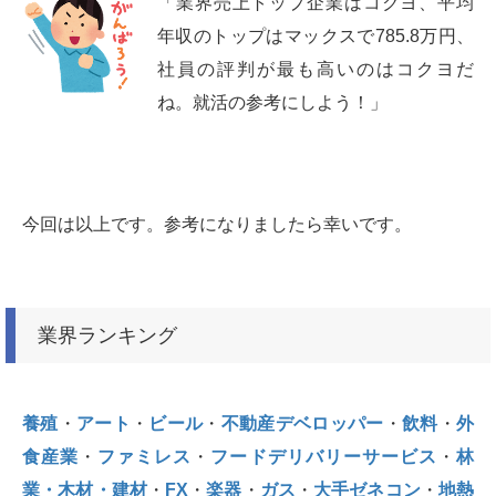
「業界売上トップ企業はコクヨ、平均
年収のトップはマックスで785.8万円、
社員の評判が最も高いのはコクヨだ
ね。就活の参考にしよう！」
今回は以上です。参考になりましたら幸いです。
業界ランキング
養殖
・
アート
・
ビール
・
不動産デベロッパー
・
飲料
・
外
食産業
・
ファミレス
・
フードデリバリーサービス
・
林
業・木材・建材
・
FX
・
楽器
・
ガス
・
大手ゼネコン
・
地熱