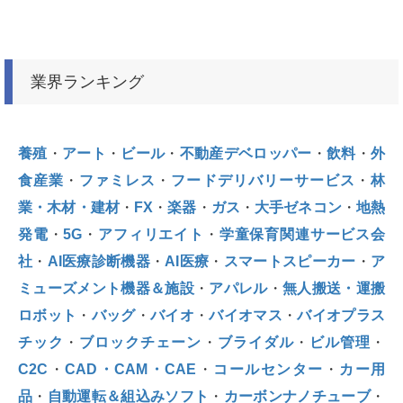
業界ランキング
養殖
・
アート
・
ビール
・
不動産デベロッパー
・
飲料
・
外
食産業
・
ファミレス
・
フードデリバリーサービス
・
林
業・木材・建材
・
FX
・
楽器
・
ガス
・
大手ゼネコン
・
地熱
発電
・
5G
・
アフィリエイト
・
学童保育関連サービス会
社
・
AI医療診断機器
・
AI医療
・
スマートスピーカー
・
ア
ミューズメント機器＆施設
・
アパレル
・
無人搬送・運搬
ロボット
・
バッグ
・
バイオ
・
バイオマス
・
バイオプラス
チック
・
ブロックチェーン
・
ブライダル
・
ビル管理
・
C2C
・
CAD・CAM・CAE
・
コールセンター
・
カー用
品
・
自動運転＆組込みソフト
・
カーボンナノチューブ
・