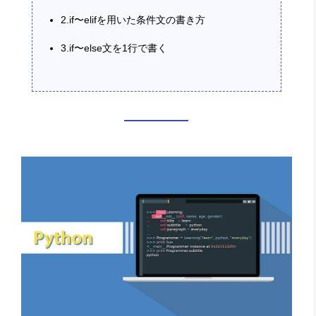
2.if〜elifを用いた条件文の書き方
3.if〜else文を1行で書く