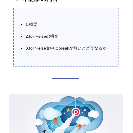
1.概要
2.for〜elseの構文
3.for〜else文中にbreakが無いとどうなるか