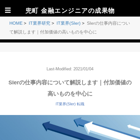
☰
兜町 金融エンジニアの成果物
HOME
>
IT業界研究
>
IT業界(SIer)
>
SIerの仕事内容につい
て解説します｜付加価値の高いものを中心に
Last-Modified: 2021/01/04
SIerの仕事内容について解説します｜付加価値の
高いものを中心に
IT業界(SIer)
転職