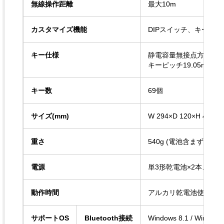
無線操作距離
最大10m
カスタマイズ機能
DIPスイッチ、キーマ
キー仕様
静電容量無接点方式、押
キーピッチ19.05mm
キー数
69個
サイズ(mm)
W 294×D 120×H 40
重さ
540g (電池含まず)
電源
単3形乾電池×2本、US
動作時間
アルカリ乾電池使用時
サポートOS
Bluetooth接続
Windows 8.1 / Windo