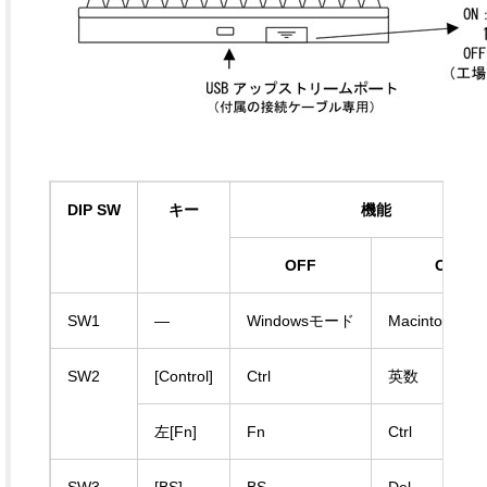
DIP SW
キー
機能
OFF
ON
SW1
—
Windowsモード
Macintoshモ
SW2
[Control]
Ctrl
英数
左[Fn]
Fn
Ctrl