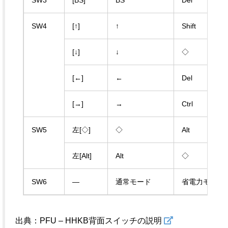
SW3
[BS]
BS
Del
SW4
[↑]
↑
Shift
[↓]
↓
◇
[←]
←
Del
[→]
→
Ctrl
SW5
左[◇]
◇
Alt
左[Alt]
Alt
◇
SW6
—
通常モード
省電力モード
出典：PFU – HHKB背面スイッチの説明