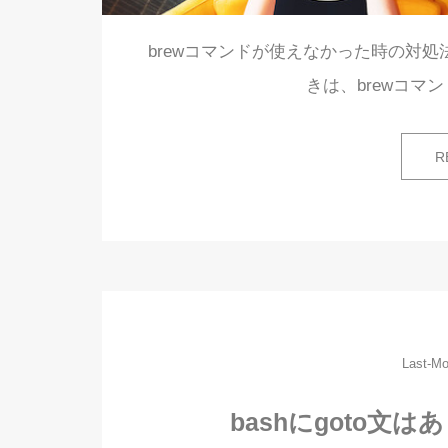
brewコマンドが使えなかった時の対処法を解
きは、brewコマ
R
Last-Mo
bashにgoto文