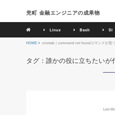
兜町 金融エンジニアの成果物
Linux
Bash
SI
HOME
>
crontab｜command not foundコマン
タグ：誰かの役に立ちたいが
Last-Mo