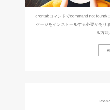
crontabコマンドでcommand not 
ケージをインストールする必要があり
ル方法
R
Last-Mo