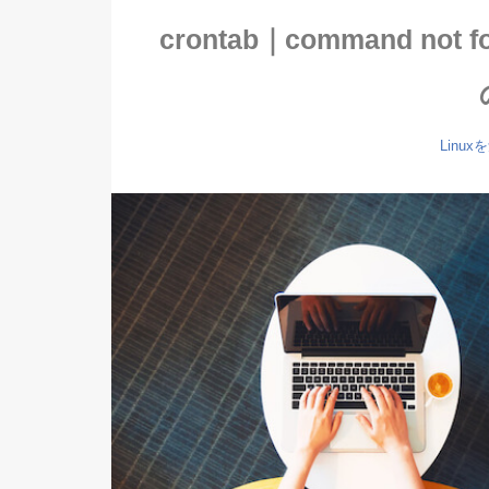
crontab｜command 
Linu