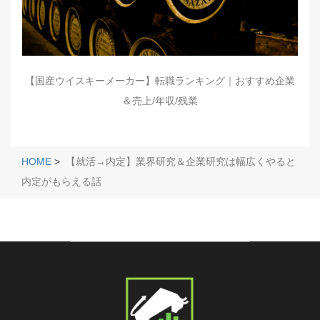
【国産ウイスキーメーカー】転職ランキング｜おすすめ企業
＆売上/年収/残業
HOME
>
【就活→内定】業界研究＆企業研究は幅広くやると
内定がもらえる話